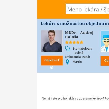
Lekári s možnosťou objednani
MDDr. Andrej
Halaša
Stomatológia
- zubná
ambulancia, zubár
Objednať
Ob
Martin
Nenašli ste svojho lekára v zozname lekárov? P