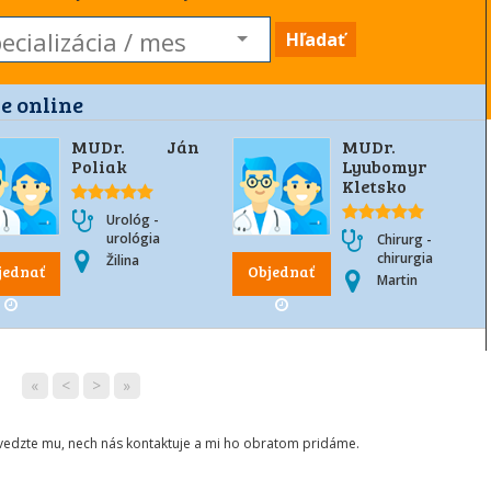
Hľadať
e online
MUDr. Ján
MUDr.
Poliak
Lyubomyr
Kletsko
Urológ -
urológia
Chirurg -
chirurgia
Žilina
jednať
Objednať
Martin
«
<
>
»
ovedzte mu, nech nás kontaktuje a mi ho obratom pridáme.