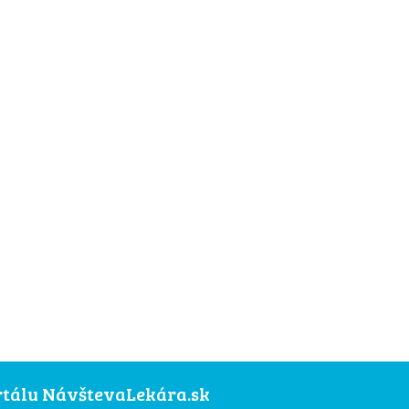
ortálu NávštevaLekára.sk