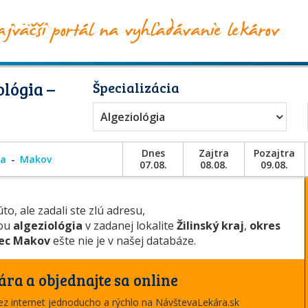
lógia –
Špecializácia
Algeziológia
Dnes
Zajtra
Pozajtra
ca
Makov
07.08.
08.08.
09.08.
to, ale zadali ste zlú adresu,
iou
algeziológia
v zadanej lokalite
Žilinský kraj
,
okres
ec Makov
ešte nie je v našej databáze.
ára a objednajte sa online
cez internet jednoducho a rýchlo na NávštevaLekára.sk