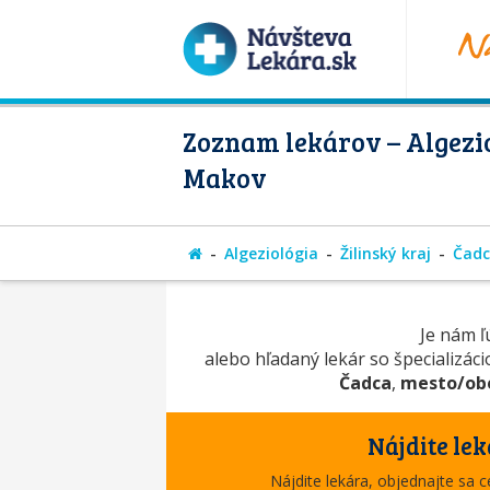
Zoznam lekárov – Algezio
Makov
Algeziológia
Žilinský kraj
Čad
Je nám ľú
alebo hľadaný lekár so špecializác
Čadca
,
mesto/ob
Nájdite lek
Nájdite lekára, objednajte sa 