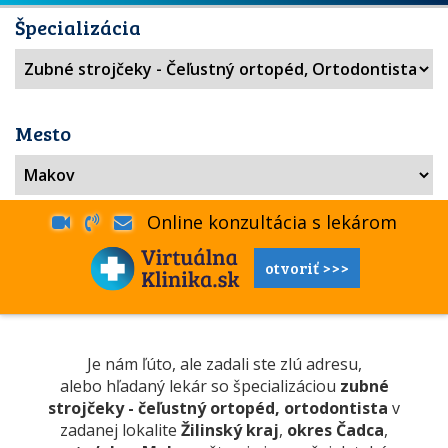
Špecializácia
Mesto
Online konzultácia s lekárom
otvoriť >>>
Je nám ľúto, ale zadali ste zlú adresu,
alebo hľadaný lekár so špecializáciou
zubné
strojčeky - čeľustný ortopéd, ortodontista
v
zadanej lokalite
Žilinský kraj
,
okres Čadca
,