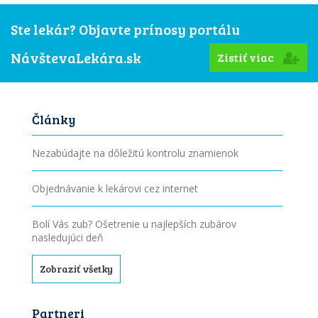
Ste lekár? Objavte prínosy portálu
NávštevaLekára.sk
Zistiť viac
Články
Nezabúdajte na dôležitú kontrolu znamienok
Objednávanie k lekárovi cez internet
Bolí Vás zub? Ošetrenie u najlepších zubárov
nasledujúci deň
Zobraziť všetky
Partneri