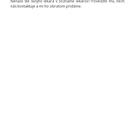
Nenašli ste svojho lekára v zozname lekárov? Povedzte mu, nech
nás kontaktuje a mi ho obratom pridáme.