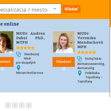
Hľadať
e online
MUDr. Andrea
MUDr.
Dubai PhD.,
Veronika
MTPH
Manduchová
MPH
Všeobecný
lekár
Kožný lekár,
jednať
Objednať
pre dospelých
dermatovenerológ,
dermatológ
Nitrian.Hrnčiarovce
Poliklinika
Topoľčany –
Topoľčany
«
<
>
»