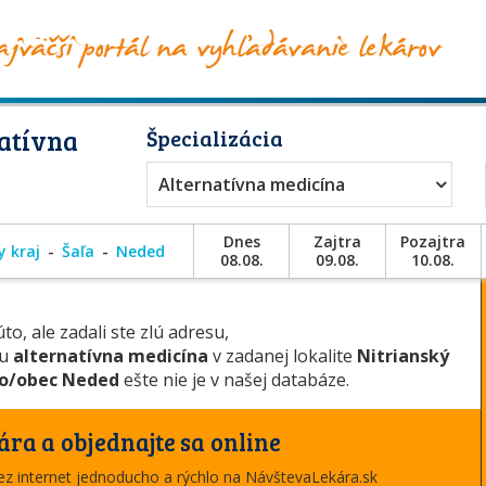
atívna
Špecializácia
Alternatívna medicína
Dnes
Zajtra
Pozajtra
y kraj
Šaľa
Neded
08.08.
09.08.
10.08.
to, ale zadali ste zlú adresu,
ou
alternatívna medicína
v zadanej lokalite
Nitrianský
o/obec Neded
ešte nie je v našej databáze.
ára a objednajte sa online
cez internet jednoducho a rýchlo na NávštevaLekára.sk