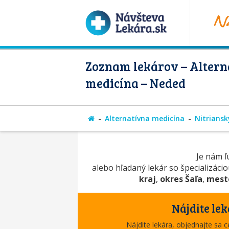
Zoznam lekárov – Altern
medicína – Neded
Alternatívna medicína
Nitriansk
Je nám ľú
alebo hľadaný lekár so špecializáci
kraj
,
okres Šaľa
,
mest
Nájdite lek
Nájdite lekára, objednajte sa 