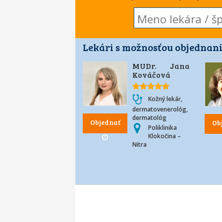
Lekári s možnosťou objednani
MUDr. Jana
Kováčová
Kožný lekár,
dermatovenerológ,
dermatológ
Objednať
Ob
Poliklinika
Klokočina –
Nitra