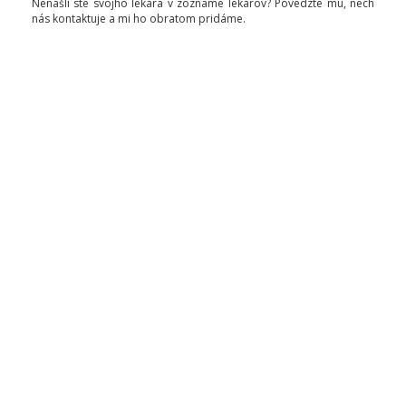
Nenašli ste svojho lekára v zozname lekárov? Povedzte mu, nech
nás kontaktuje a mi ho obratom pridáme.