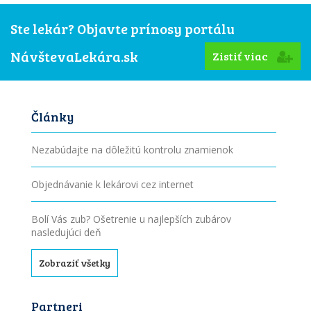
Ste lekár? Objavte prínosy portálu
NávštevaLekára.sk
Zistiť viac
Články
Nezabúdajte na dôležitú kontrolu znamienok
Objednávanie k lekárovi cez internet
Bolí Vás zub? Ošetrenie u najlepších zubárov
nasledujúci deň
Zobraziť všetky
Partneri