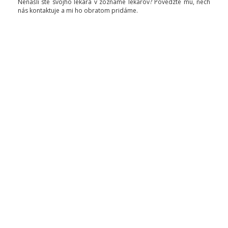
Nenašli ste svojho lekára v zozname lekárov? Povedzte mu, nech
nás kontaktuje a mi ho obratom pridáme.