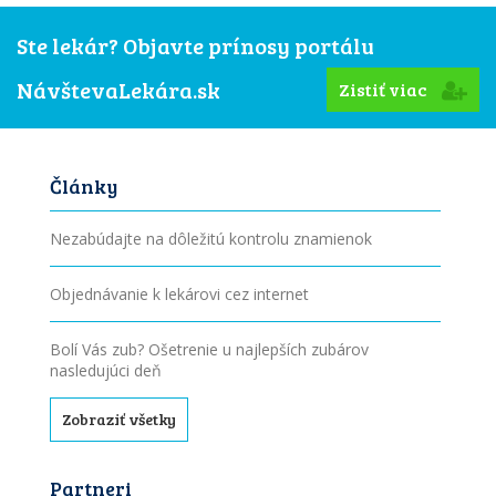
Ste lekár? Objavte prínosy portálu
NávštevaLekára.sk
Zistiť viac
Články
Nezabúdajte na dôležitú kontrolu znamienok
Objednávanie k lekárovi cez internet
Bolí Vás zub? Ošetrenie u najlepších zubárov
nasledujúci deň
Zobraziť všetky
Partneri