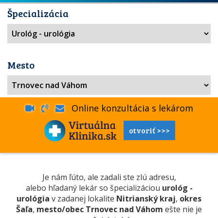
Špecializácia
Mesto
Online konzultácia s lekárom
otvoriť >>>
Je nám ľúto, ale zadali ste zlú adresu,
alebo hľadaný lekár so špecializáciou
urológ -
urológia
v zadanej lokalite
Nitrianský kraj
,
okres
Šaľa
,
mesto/obec Trnovec nad Váhom
ešte nie je