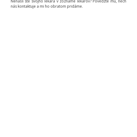
Nenašli ste svojho lekára v zozname lekárov? Povedzte mu, nech
nás kontaktuje a mi ho obratom pridáme.