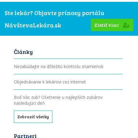
Ste lekár? Objavte prínosy portálu
NávštevaLekára.sk
Zistiť viac
Články
Nezabúdajte na dôležitú kontrolu znamienok
Objednávanie k lekárovi cez internet
Bolí Vás zub? Ošetrenie u najlepších zubárov
nasledujúci deň
Zobraziť všetky
Partneri