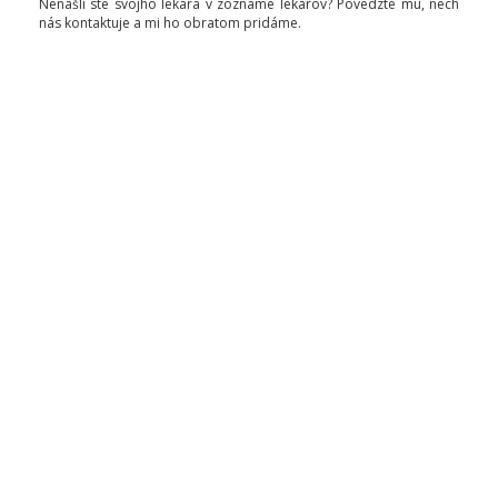
Nenašli ste svojho lekára v zozname lekárov? Povedzte mu, nech
nás kontaktuje a mi ho obratom pridáme.