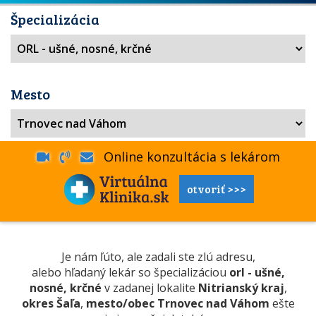
Špecializácia
Mesto
Online konzultácia s lekárom
otvoriť >>>
Je nám ľúto, ale zadali ste zlú adresu,
alebo hľadaný lekár so špecializáciou
orl - ušné,
nosné, krčné
v zadanej lokalite
Nitrianský kraj
,
okres Šaľa
,
mesto/obec Trnovec nad Váhom
ešte