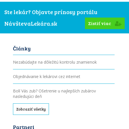
Ste lekár? Objavte prínosy portálu
NávštevaLekára.sk
Zistiť viac
Články
Nezabúdajte na dôležitú kontrolu znamienok
Objednávanie k lekárovi cez internet
Bolí Vás zub? Ošetrenie u najlepších zubárov
nasledujúci deň
Zobraziť všetky
Partneri