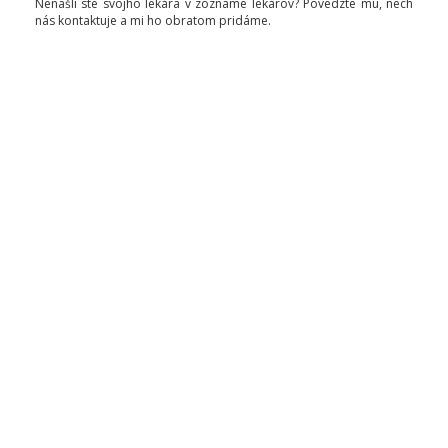
Nenašli ste svojho lekára v zozname lekárov? Povedzte mu, nech
nás kontaktuje a mi ho obratom pridáme.