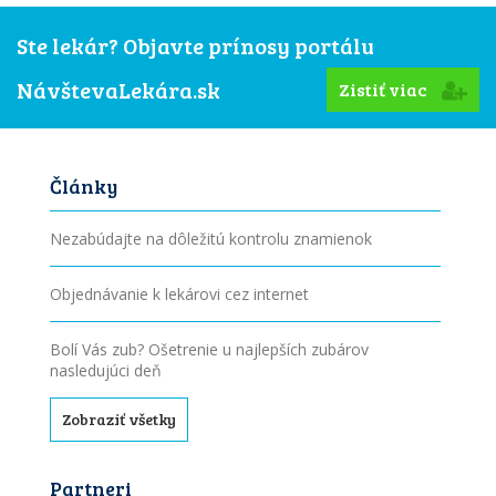
Ste lekár? Objavte prínosy portálu
NávštevaLekára.sk
Zistiť viac
Články
Nezabúdajte na dôležitú kontrolu znamienok
Objednávanie k lekárovi cez internet
Bolí Vás zub? Ošetrenie u najlepších zubárov
nasledujúci deň
Zobraziť všetky
Partneri