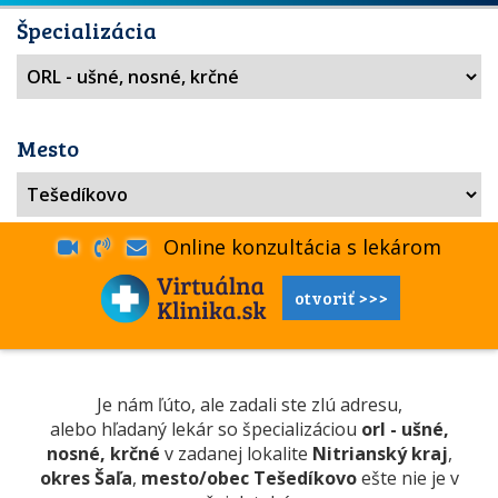
Špecializácia
Mesto
Online konzultácia s lekárom
otvoriť >>>
Je nám ľúto, ale zadali ste zlú adresu,
alebo hľadaný lekár so špecializáciou
orl - ušné,
nosné, krčné
v zadanej lokalite
Nitrianský kraj
,
okres Šaľa
,
mesto/obec Tešedíkovo
ešte nie je v