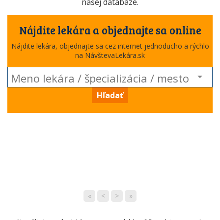
našej databáze.
Nájdite lekára a objednajte sa online
Nájdite lekára, objednajte sa cez internet jednoducho a rýchlo
na NávštevaLekára.sk
Hľadať
«
<
>
»