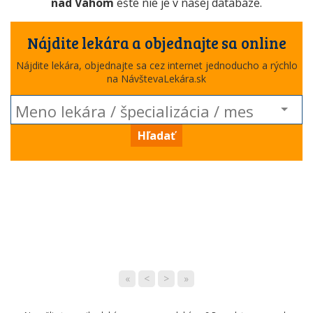
nad Váhom
ešte nie je v našej databáze.
Nájdite lekára a objednajte sa online
Nájdite lekára, objednajte sa cez internet jednoducho a rýchlo
na NávštevaLekára.sk
Hľadať
«
<
>
»