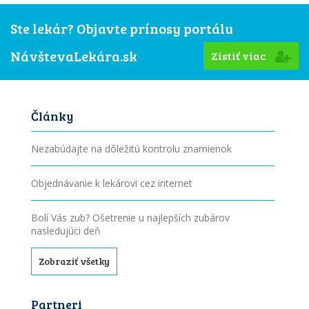
Ste lekár? Objavte prínosy portálu
NávštevaLekára.sk
Zistiť viac
Články
Nezabúdajte na dôležitú kontrolu znamienok
Objednávanie k lekárovi cez internet
Bolí Vás zub? Ošetrenie u najlepších zubárov
nasledujúci deň
Zobraziť všetky
Partneri