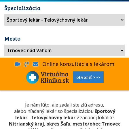
Špecializácia
Mesto
Online konzultácia s lekárom
otvoriť >>>
Je nám ľúto, ale zadali ste zlú adresu,
alebo hľadaný lekár so špecializáciou
športový
lekár - telovýchovný lekár
v zadanej lokalite
Nitrianský kraj
,
okres Šaľa
,
mesto/obec Trnovec