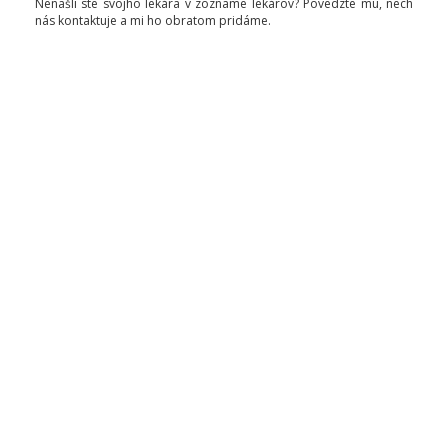
Nenašli ste svojho lekára v zozname lekárov? Povedzte mu, nech
nás kontaktuje a mi ho obratom pridáme.