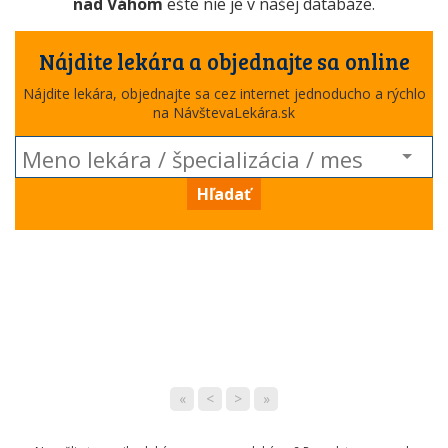
nad Váhom
ešte nie je v našej databáze.
Nájdite lekára a objednajte sa online
Nájdite lekára, objednajte sa cez internet jednoducho a rýchlo
na NávštevaLekára.sk
Hľadať
«
<
>
»