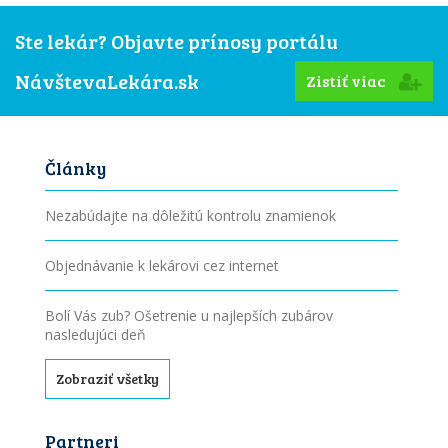
Ste lekár? Objavte prínosy portálu
NávštevaLekára.sk
Zistiť viac
Články
Nezabúdajte na dôležitú kontrolu znamienok
Objednávanie k lekárovi cez internet
Bolí Vás zub? Ošetrenie u najlepších zubárov
nasledujúci deň
Zobraziť všetky
Partneri