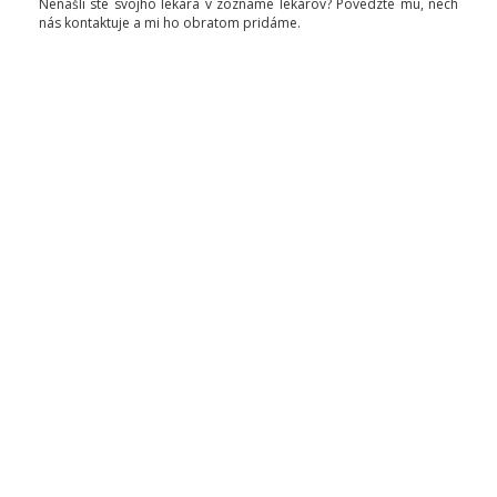
Nenašli ste svojho lekára v zozname lekárov? Povedzte mu, nech
nás kontaktuje a mi ho obratom pridáme.