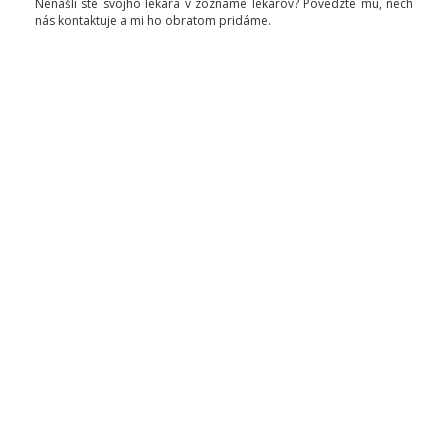
Nenašli ste svojho lekára v zozname lekárov? Povedzte mu, nech
nás kontaktuje a mi ho obratom pridáme.