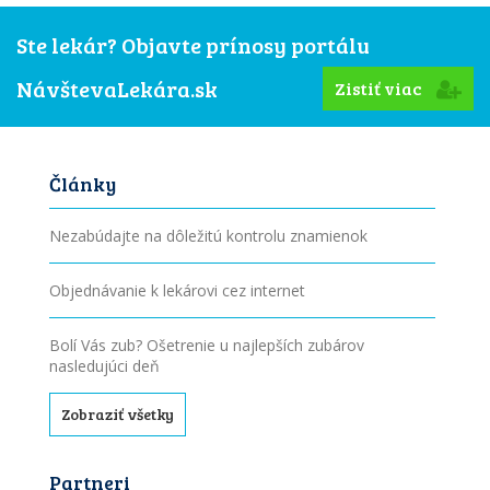
Ste lekár? Objavte prínosy portálu
NávštevaLekára.sk
Zistiť viac
Články
Nezabúdajte na dôležitú kontrolu znamienok
Objednávanie k lekárovi cez internet
Bolí Vás zub? Ošetrenie u najlepších zubárov
nasledujúci deň
Zobraziť všetky
Partneri