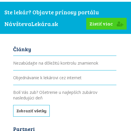
Ste lekár? Objavte prínosy portálu
NávštevaLekára.sk
Zistiť viac
Články
Nezabúdajte na dôležitú kontrolu znamienok
Objednávanie k lekárovi cez internet
Bolí Vás zub? Ošetrenie u najlepších zubárov
nasledujúci deň
Zobraziť všetky
Partneri