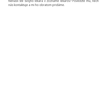
Nenašli ste svojho lekára v zozname lekárov? Povedzte mu, nech
nás kontaktuje a mi ho obratom pridáme.