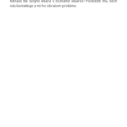
Nenašli ste svojho lekára v zozname lekárov? Povedzte mu, nech
nás kontaktuje a mi ho obratom pridáme.