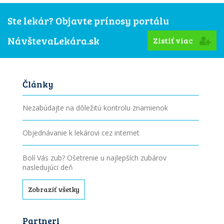
Ste lekár? Objavte prínosy portálu
NávštevaLekára.sk
Zistiť viac
Články
Nezabúdajte na dôležitú kontrolu znamienok
Objednávanie k lekárovi cez internet
Bolí Vás zub? Ošetrenie u najlepších zubárov
nasledujúci deň
Zobraziť všetky
Partneri