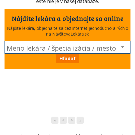
ešte nie je v našej databáze.
Nájdite lekára a objednajte sa online
Nájdite lekára, objednajte sa cez internet jednoducho a rýchlo
na NávštevaLekára.sk
Hľadať
«
<
>
»