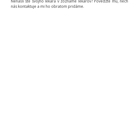
Nenašli ste svojho lekára v zozname lekárov? Povedzte mu, nech
nás kontaktuje a mi ho obratom pridáme.