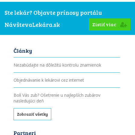
Ste lekár? Objavte prínosy portálu
NávštevaLekára.sk
Zistiť viac
Články
Nezabúdajte na dôležitú kontrolu znamienok
Objednávanie k lekárovi cez internet
Bolí Vás zub? Ošetrenie u najlepších zubárov
nasledujúci deň
Zobraziť všetky
Partneri