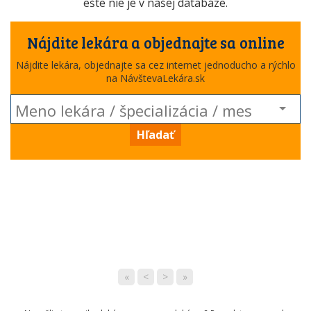
ešte nie je v našej databáze.
Nájdite lekára a objednajte sa online
Nájdite lekára, objednajte sa cez internet jednoducho a rýchlo
na NávštevaLekára.sk
Hľadať
«
<
>
»