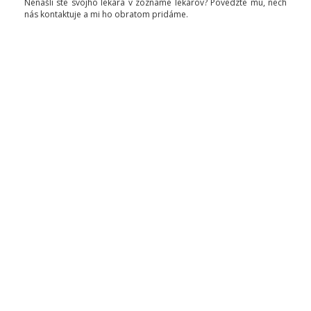
Nenašli ste svojho lekára v zozname lekárov? Povedzte mu, nech
nás kontaktuje a mi ho obratom pridáme.