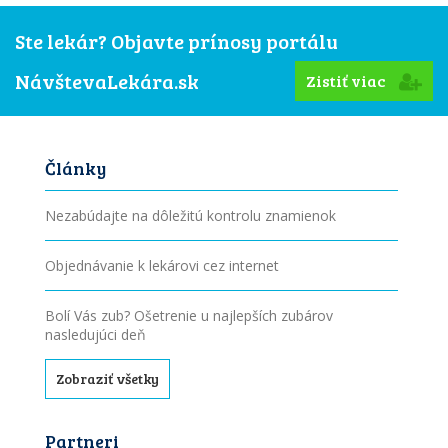
Ste lekár? Objavte prínosy portálu
NávštevaLekára.sk
Zistiť viac
Články
Nezabúdajte na dôležitú kontrolu znamienok
Objednávanie k lekárovi cez internet
Bolí Vás zub? Ošetrenie u najlepších zubárov
nasledujúci deň
Zobraziť všetky
Partneri