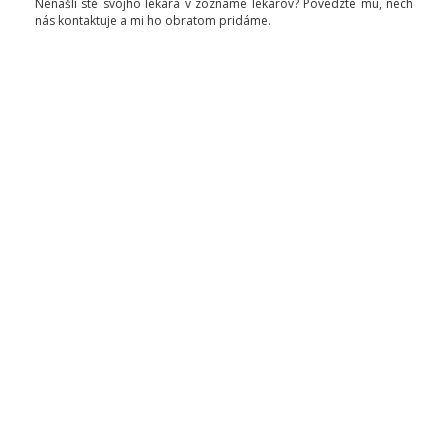
Nenašli ste svojho lekára v zozname lekárov? Povedzte mu, nech
nás kontaktuje a mi ho obratom pridáme.