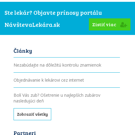
Ste lekár? Objavte prínosy portálu
NávštevaLekára.sk
Zistiť viac
Články
Nezabúdajte na dôležitú kontrolu znamienok
Objednávanie k lekárovi cez internet
Bolí Vás zub? Ošetrenie u najlepších zubárov
nasledujúci deň
Zobraziť všetky
Partneri