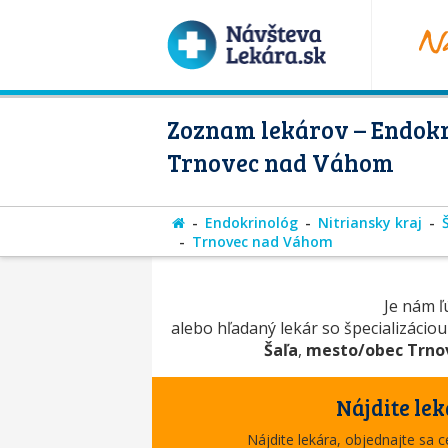
Zoznam lekárov – Endokr
Trnovec nad Váhom
Endokrinológ
Nitriansky kraj
Trnovec nad Váhom
Je nám ľú
alebo hľadaný lekár so špecializácio
Šaľa
,
mesto/obec Trno
Nájdite lek
Nájdite lekára, objednajte sa 