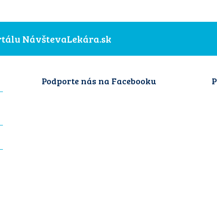
ortálu NávštevaLekára.sk
Podporte nás na Facebooku
P