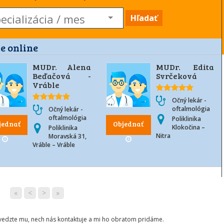
Hľadať
e online
MUDr. Alena
MUDr. Edita
Beďačová -
Svrčeková
Vráble
Očný lekár -
oftalmológia
Očný lekár -
oftalmológia
Poliklinika
jednať
Objednať
Klokočina –
Poliklinika
Nitra
Moravská 31,
Vráble – Vráble
«
<
>
»
ovedzte mu, nech nás kontaktuje a mi ho obratom pridáme.