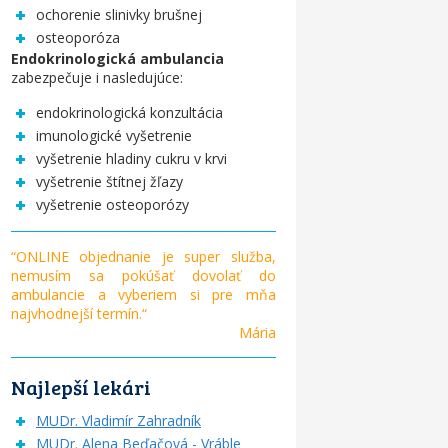
ochorenie slinivky brušnej
osteoporóza
Endokrinologická ambulancia
zabezpečuje i nasledujúce:
endokrinologická konzultácia
imunologické vyšetrenie
vyšetrenie hladiny cukru v krvi
vyšetrenie štítnej žľazy
vyšetrenie osteoporózy
“ONLINE objednanie je super služba,
nemusím sa pokúšať dovolať do
ambulancie a vyberiem si pre mňa
najvhodnejší termín.“
Mária
Najlepší lekári
MUDr. Vladimír Zahradník
MUDr. Alena Beďačová - Vráble