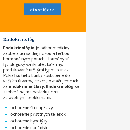
otvoriť >>>
Endokrinológ
Endokrinológia
je odbor medicíny
zaoberajúci sa diagnózou a liečbou
hormonálnych porúch. Hormóny sú
fyziologicky vzniknuté zlúčeniny,
produkované určitými typmi buniek.
Pokiaľ sú tieto bunky zoskupene do
väčších útvarov, celkov, označujeme ich
za
endokrinné žľazy
.
Endokrinológ
sa
zaoberá najmä nasledujúcimi
zdravotnými problémami:
ochorenie štítnaj žľazy
ochorenie příštítnych teliesok
ochorenie hypofýzy
ochorenie nadľadvín