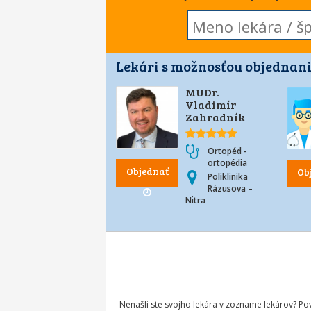
Lekári s možnosťou objednani
MUDr.
Vladimír
Zahradník
Ortopéd -
ortopédia
Objednať
Ob
Poliklinika
Rázusova –
Nitra
Nenašli ste svojho lekára v zozname lekárov? P