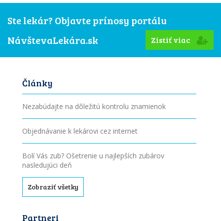
Ste lekár? Objavte prínosy portálu
NávštevaLekára.sk
Zistiť viac
Články
Nezabúdajte na dôležitú kontrolu znamienok
Objednávanie k lekárovi cez internet
Bolí Vás zub? Ošetrenie u najlepších zubárov
nasledujúci deň
Zobraziť všetky
Partneri