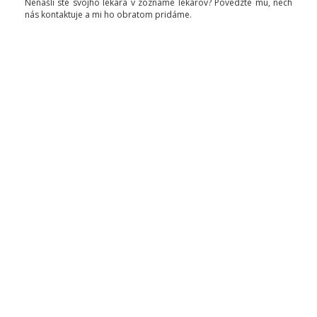
Nenašli ste svojho lekára v zozname lekárov? Povedzte mu, nech
nás kontaktuje a mi ho obratom pridáme.