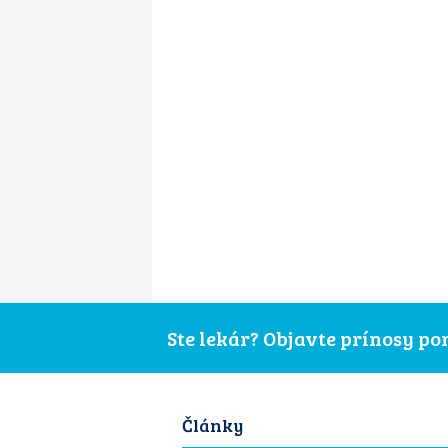
Ste lekár? Objavte prínosy p
Články