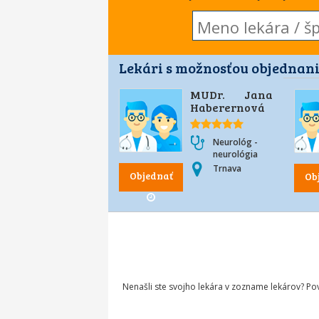
Lekári s možnosťou objednani
MUDr. Jana
Haberernová
Neurológ -
neurológia
Trnava
Objednať
Ob
Nenašli ste svojho lekára v zozname lekárov? P