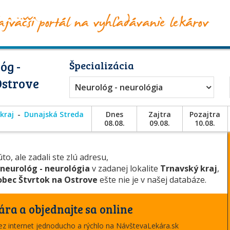
óg -
Špecializácia
Ostrove
Neurológ - neurológia
kraj
Dunajská Streda
Dnes
Zajtra
Pozajtra
08.08.
09.08.
10.08.
to, ale zadali ste zlú adresu,
neurológ - neurológia
v zadanej lokalite
Trnavský kraj
,
bec Štvrtok na Ostrove
ešte nie je v našej databáze.
ára a objednajte sa online
cez internet jednoducho a rýchlo na NávštevaLekára.sk