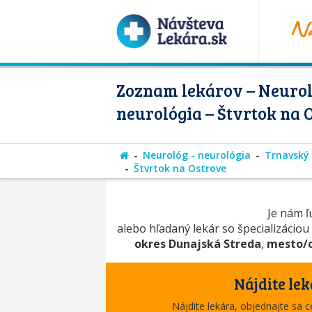
Zoznam lekárov – Neurol
neurológia – Štvrtok na 
Neurológ - neurológia
Trnavský 
Štvrtok na Ostrove
Je nám ľú
alebo hľadaný lekár so špecializáciou
okres Dunajská Streda
,
mesto/o
Nájdite lek
Nájdite lekára, objednajte sa 