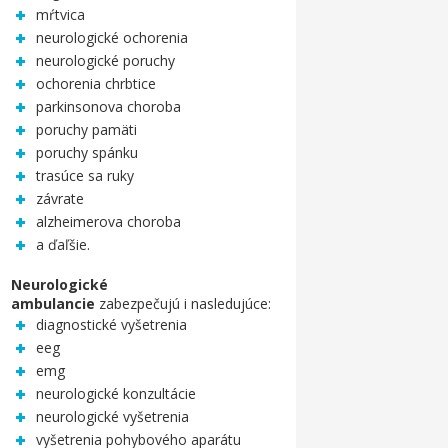
mŕtvica
neurologické ochorenia
neurologické poruchy
ochorenia chrbtice
parkinsonova choroba
poruchy pamäti
poruchy spánku
trasúce sa ruky
závrate
alzheimerova choroba
a ďaľšie.
Neurologické
ambulancie
zabezpečujú i nasledujúce:
diagnostické vyšetrenia
eeg
emg
neurologické konzultácie
neurologické vyšetrenia
vyšetrenia pohybového aparátu