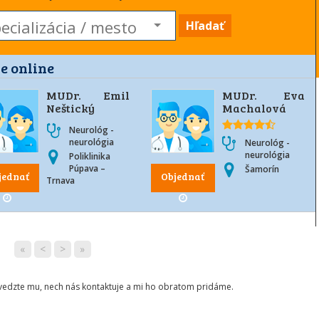
Hľadať
e online
MUDr. Emil
MUDr. Eva
Neštický
Machalová
Neurológ -
neurológia
Neurológ -
neurológia
Poliklinika
Púpava –
Šamorín
jednať
Objednať
Trnava
«
<
>
»
ovedzte mu, nech nás kontaktuje a mi ho obratom pridáme.