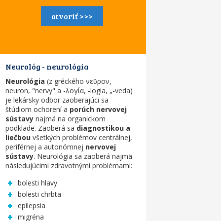
otvoriť >>>
Neurológ - neurológia
Neurológia
(z gréckého νεῦρον,
neuron, "nervy" a -λογία, -logia, „-veda)
je lekársky odbor zaoberajúci sa
štúdiom ochorení a
porúch nervovej
sústavy
najmä na organickom
podklade. Zaoberá sa
diagnostikou a
liečbou
všetkých problémov centrálnej,
periférnej a autonómnej
nervovej
sústavy
. Neurológia sa zaoberá najmä
následujúcimi zdravotnými problémami:
bolesti hlavy
bolesti chrbta
epilepsia
migréna