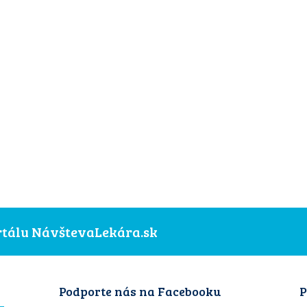
ortálu NávštevaLekára.sk
Podporte nás na Facebooku
P