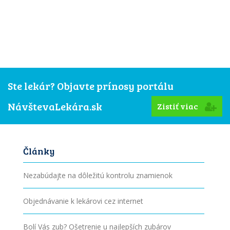
Ste lekár? Objavte prínosy portálu
NávštevaLekára.sk
Zistiť viac
Články
Nezabúdajte na dôležitú kontrolu znamienok
Objednávanie k lekárovi cez internet
Bolí Vás zub? Ošetrenie u najlepších zubárov