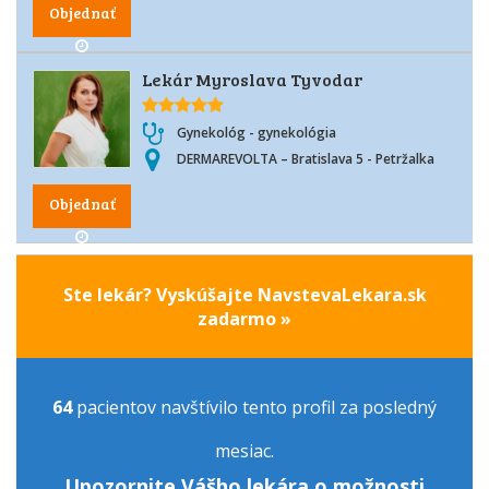
Objednať
Lekár Myroslava Tyvodar
Gynekológ - gynekológia
DERMAREVOLTA – Bratislava 5 - Petržalka
Objednať
Ste lekár? Vyskúšajte NavstevaLekara.sk
zadarmo »
64
pacientov navštívilo tento profil za posledný
mesiac.
Upozornite Vášho lekára o možnosti