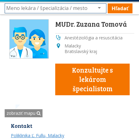
Hľadať
MUDr. Zuzana Tomová
Anestéziológia a resuscitácia
Malacky
Bratislavský kraj
Konzultujte s
lekárom
špecialistom
zobraziť mapu
Kontakt
Poliklinika Ľ. Fullu, Malacky