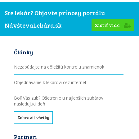
Ste lekár? Objavte prínosy portálu
NávštevaLekára.sk
Zistiť viac
Články
Nezabúdajte na dôležitú kontrolu znamienok
Objednávanie k lekárovi cez internet
Bolí Vás zub? Ošetrenie u najlepších zubárov
nasledujúci deň
Zobraziť všetky
Partneri