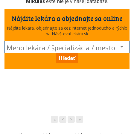
Mikuláš
ešte nie je v našej databáze.
Nájdite lekára a objednajte sa online
Nájdite lekára, objednajte sa cez internet jednoducho a rýchlo
na NávštevaLekára.sk
Hľadať
«
<
>
»