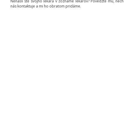
Nenašli ste svojho lekára v zozname lekárov? Povedzte mu, nech
nás kontaktuje a mi ho obratom pridáme.