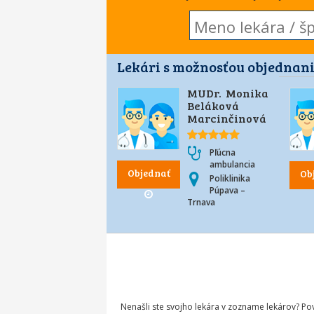
Lekári s možnosťou objednani
MUDr. Monika
Beláková
Marcinčinová
Pľúcna
ambulancia
Objednať
Ob
Poliklinika
Púpava –
Trnava
Nenašli ste svojho lekára v zozname lekárov? P