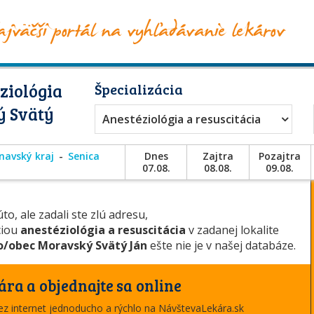
ziológia
Špecializácia
ý Svätý
Anestéziológia a resuscitácia
navský kraj
Senica
Dnes
Zajtra
Pozajtra
07.08.
08.08.
09.08.
to, ale zadali ste zlú adresu,
ciou
anestéziológia a resuscitácia
v zadanej lokalite
/obec Moravský Svätý Ján
ešte nie je v našej databáze.
ára a objednajte sa online
cez internet jednoducho a rýchlo na NávštevaLekára.sk