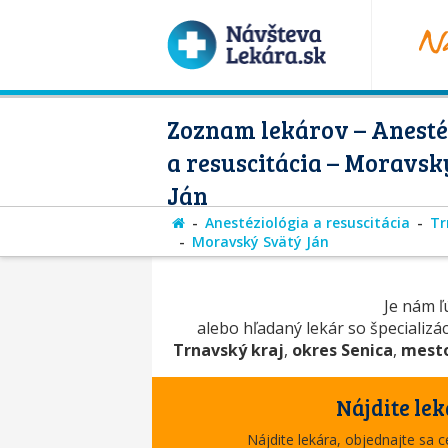
Zoznam lekárov – Anesté
a resuscitácia – Moravsk
Ján
Anestéziológia a resuscitácia
Tr
Moravský Svätý Ján
Je nám ľú
alebo hľadaný lekár so špecializá
Trnavský kraj
,
okres Senica
,
mesto
Nájdite lek
Nájdite lekára, objednajte sa 