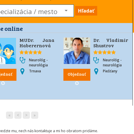
Hľadať
e online
MUDr. Jana
Dr. Vladimir
Haberernová
Shustrov
Neurológ -
Neurológ -
neurológia
neurológia
Trnava
Piešťany
jednať
Objednať
«
<
>
»
ovedzte mu, nech nás kontaktuje a mi ho obratom pridáme.