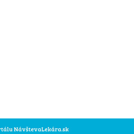
ortálu NávštevaLekára.sk