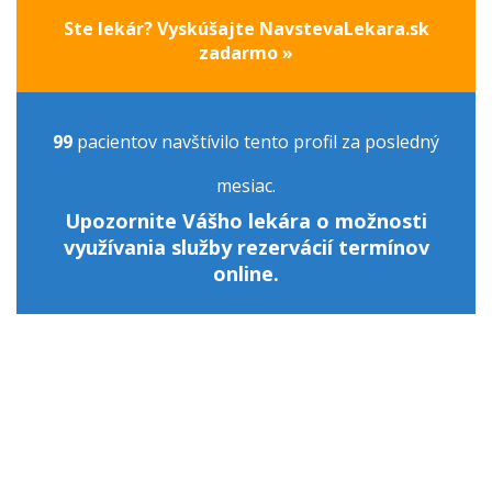
Ste lekár? Vyskúšajte NavstevaLekara.sk
zadarmo »
99
pacientov navštívilo tento profil za posledný
mesiac.
Upozornite Vášho lekára o možnosti
využívania služby rezervácií termínov
online.