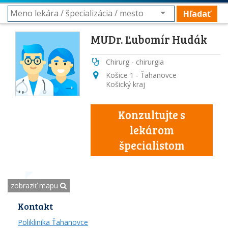
Hľadať
MUDr. Ľubomír Hudák
Chirurg - chirurgia
Košice 1 - Ťahanovce
Košický kraj
Konzultujte s
lekárom
špecialistom
zobraziť mapu
Kontakt
Poliklinika Ťahanovce