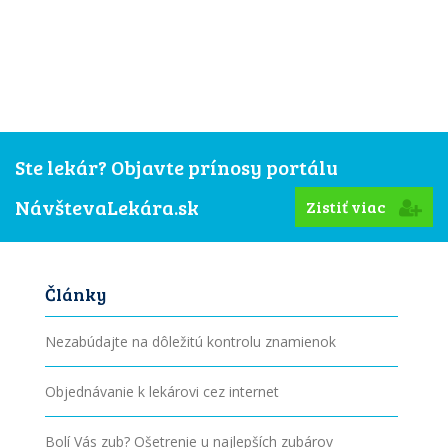
Ste lekár? Objavte prínosy portálu
NávštevaLekára.sk
Zistiť viac
Články
Nezabúdajte na dôležitú kontrolu znamienok
Objednávanie k lekárovi cez internet
Bolí Vás zub? Ošetrenie u najlepších zubárov