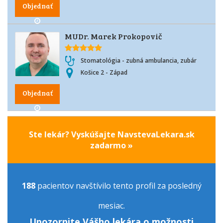
Objednať
MUDr. Marek Prokopovič
Stomatológia - zubná ambulancia, zubár
Košice 2 - Západ
Objednať
Ste lekár? Vyskúšajte NavstevaLekara.sk
zadarmo »
188
pacientov navštívilo tento profil za posledný
mesiac.
Upozornite Vášho lekára o možnosti