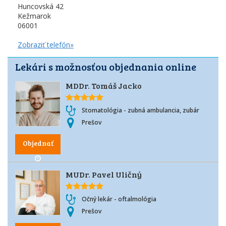
Huncovská 42
Kežmarok
06001
Zobraziť telefón»
Lekári s možnosťou objednania online
MDDr. Tomáš Jacko
Stomatológia - zubná ambulancia, zubár
Prešov
Objednať
MUDr. Pavel Uličný
Očný lekár - oftalmológia
Prešov