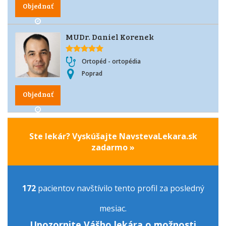
Objednať
MUDr. Daniel Korenek
Ortopéd - ortopédia
Poprad
Objednať
Ste lekár? Vyskúšajte NavstevaLekara.sk
zadarmo »
172
pacientov navštívilo tento profil za posledný
mesiac.
Upozornite Vášho lekára o možnosti