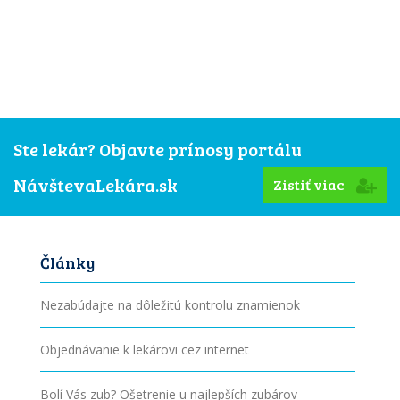
Ste lekár? Objavte prínosy portálu
NávštevaLekára.sk
Zistiť viac
Články
Nezabúdajte na dôležitú kontrolu znamienok
Objednávanie k lekárovi cez internet
Bolí Vás zub? Ošetrenie u najlepších zubárov