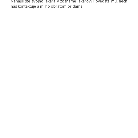
Nenašli ste svojho lekára v zozname lekárov? Povedzte mu, nech
nás kontaktuje a mi ho obratom pridáme.