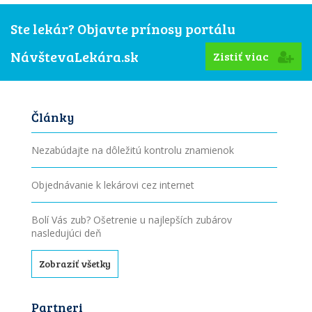
Ste lekár? Objavte prínosy portálu
NávštevaLekára.sk
Zistiť viac
Články
Nezabúdajte na dôležitú kontrolu znamienok
Objednávanie k lekárovi cez internet
Bolí Vás zub? Ošetrenie u najlepších zubárov
nasledujúci deň
Zobraziť všetky
Partneri