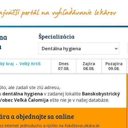
lna
Špecializácia
a
Dentálna hygiena
ký kraj
Veľký Krtíš
Dnes
Zajtra
Pozajtra
07.08.
08.08.
09.08.
to, ale zadali ste zlú adresu,
ou
dentálna hygiena
v zadanej lokalite
Banskobystrický
/obec Veľká Čalomija
ešte nie je v našej databáze.
ára a objednajte sa online
cez internet jednoducho a rýchlo na NávštevaLekára.sk