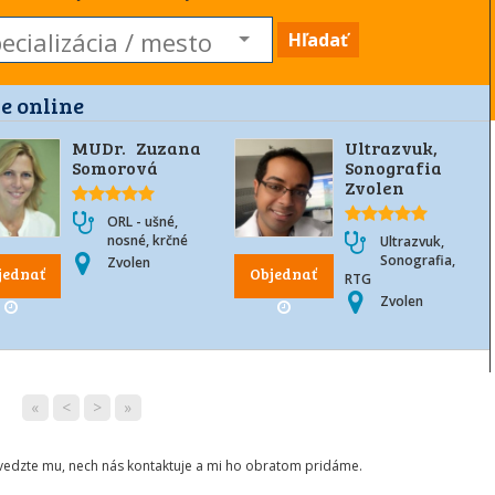
Hľadať
e online
MUDr. Zuzana
Ultrazvuk,
Somorová
Sonografia
Zvolen
ORL - ušné,
nosné, krčné
Ultrazvuk,
Sonografia,
Zvolen
jednať
Objednať
RTG
Zvolen
«
<
>
»
ovedzte mu, nech nás kontaktuje a mi ho obratom pridáme.