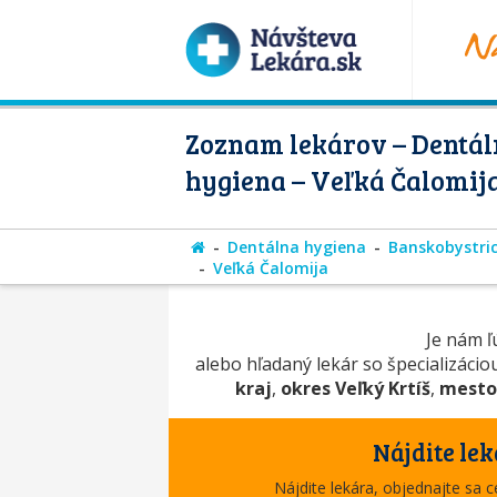
Zoznam lekárov – Dentá
hygiena – Veľká Čalomij
Dentálna hygiena
Banskobystric
Veľká Čalomija
Je nám ľú
alebo hľadaný lekár so špecializáci
kraj
,
okres Veľký Krtíš
,
mesto
Nájdite lek
Nájdite lekára, objednajte sa 