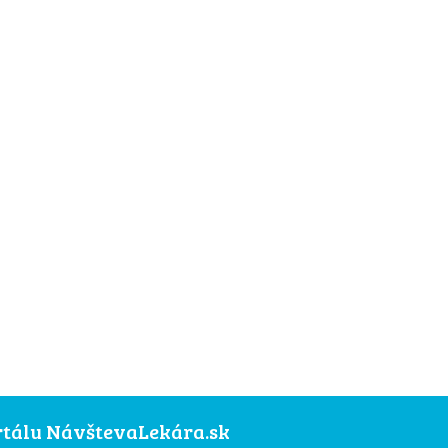
ortálu NávštevaLekára.sk