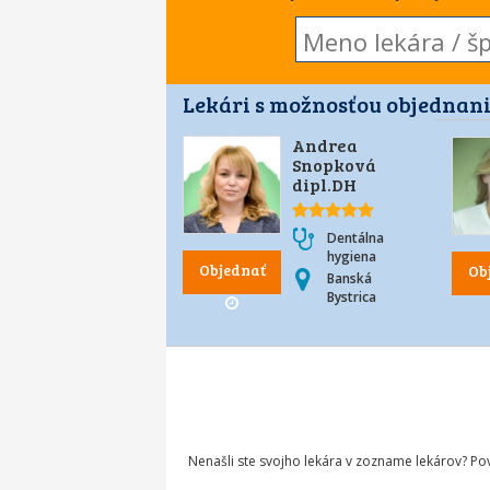
Lekári s možnosťou objednani
Andrea
Snopková
dipl.DH
Dentálna
hygiena
Objednať
Ob
Banská
Bystrica
Nenašli ste svojho lekára v zozname lekárov? P