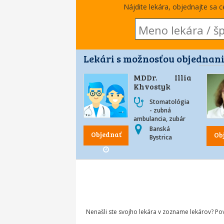
Nájdite lekára, objednajte sa 
Lekári s možnosťou objednani
MDDr. Illia
Khvostyk
Stomatológia
- zubná
ambulancia, zubár
Banská
Objednať
Ob
Bystrica
Nenašli ste svojho lekára v zozname lekárov? P