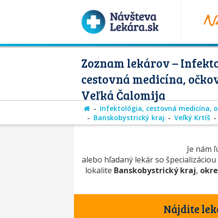
Zoznam lekárov – Infekto
cestovná medicína, očko
Veľká Čalomija
Infektológia, cestovná medicína, 
Banskobystrický kraj
Veľký Krtíš
Je nám ľú
alebo hľadaný lekár so špecializáciou
lokalite
Banskobystrický kraj
,
okre
Nájdite lek