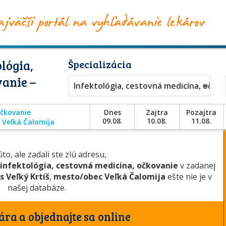
lógia,
Špecializácia
vanie –
Infektológia, cestovná medicína, očko
očkovanie
Dnes
Zajtra
Pozajtra
09.08.
10.08.
11.08.
Veľká Čalomija
to, ale zadali ste zlú adresu,
infektológia, cestovná medicína, očkovanie
v zadanej
s Veľký Krtíš
,
mesto/obec Veľká Čalomija
ešte nie je v
našej databáze.
ára a objednajte sa online