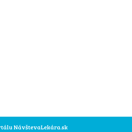
ortálu NávštevaLekára.sk