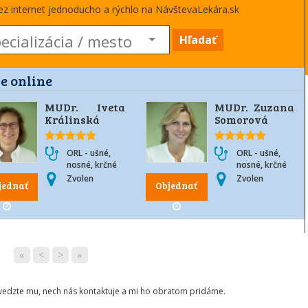
cez internet jednoducho a rýchlo na NávštevaLekára.sk
Hľadať
e online
MUDr. Iveta
MUDr. Zuzana
Králinská
Somorová
ORL - ušné,
ORL - ušné,
nosné, krčné
nosné, krčné
Zvolen
Zvolen
jednať
Objednať
«
<
>
»
ovedzte mu, nech nás kontaktuje a mi ho obratom pridáme.