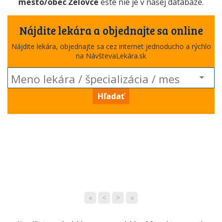
mesto/obec Želovce
ešte nie je v našej databáze.
Nájdite lekára a objednajte sa online
Nájdite lekára, objednajte sa cez internet jednoducho a rýchlo
na NávštevaLekára.sk
Hľadať
«
<
>
»