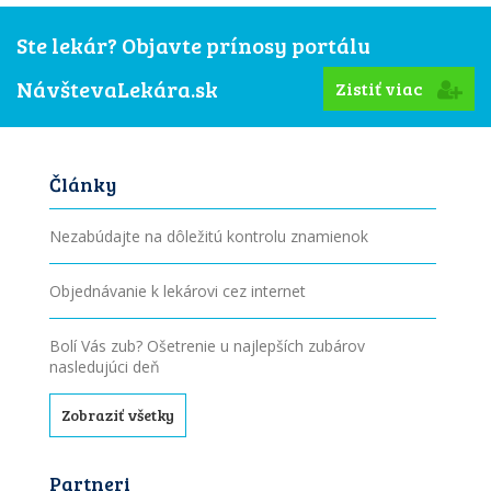
Ste lekár? Objavte prínosy portálu
NávštevaLekára.sk
Zistiť viac
Články
Nezabúdajte na dôležitú kontrolu znamienok
Objednávanie k lekárovi cez internet
Bolí Vás zub? Ošetrenie u najlepších zubárov
nasledujúci deň
Zobraziť všetky
Partneri