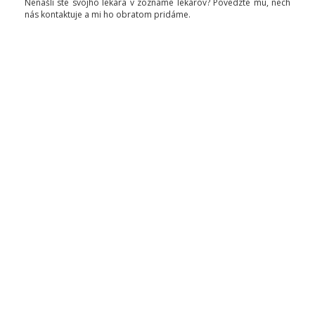
Nenašli ste svojho lekára v zozname lekárov? Povedzte mu, nech
nás kontaktuje a mi ho obratom pridáme.