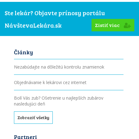
Ste lekár? Objavte prínosy portálu
NávštevaLekára.sk
Zistiť viac
Články
Nezabúdajte na dôležitú kontrolu znamienok
Objednávanie k lekárovi cez internet
Bolí Vás zub? Ošetrenie u najlepších zubárov
nasledujúci deň
Zobraziť všetky
Partneri