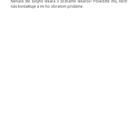
Nenašli ste svojho lekára v zozname lekárov? Povedzte mu, nech
nás kontaktuje a mi ho obratom pridáme.