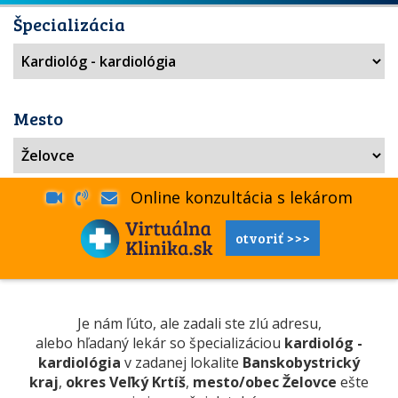
Špecializácia
Mesto
Online konzultácia s lekárom
otvoriť >>>
Je nám ľúto, ale zadali ste zlú adresu,
alebo hľadaný lekár so špecializáciou
kardiológ -
kardiológia
v zadanej lokalite
Banskobystrický
kraj
,
okres Veľký Krtíš
,
mesto/obec Želovce
ešte