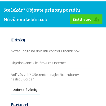
Ste lekár? Objavte prínosy portálu
NávštevaLekára.sk
Zistiť viac
Články
Nezabúdajte na dôležitú kontrolu znamienok
Objednávanie k lekárovi cez internet
Bolí Vás zub? Ošetrenie u najlepších zubárov
nasledujúci deň
Zobraziť všetky
Partneri