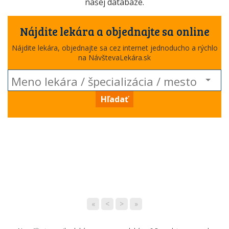
našej databáze.
Nájdite lekára a objednajte sa online
Nájdite lekára, objednajte sa cez internet jednoducho a rýchlo
na NávštevaLekára.sk
Hľadať
«
<
>
»