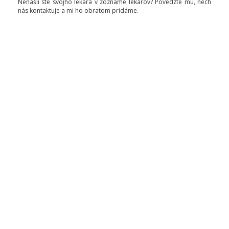
Nenašli ste svojho lekára v zozname lekárov? Povedzte mu, nech
nás kontaktuje a mi ho obratom pridáme.