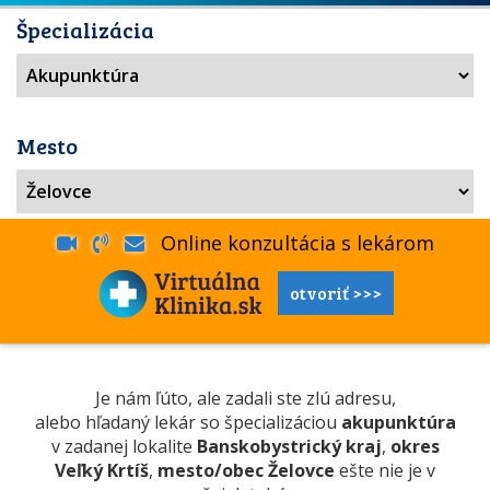
Špecializácia
Mesto
Online konzultácia s lekárom
otvoriť >>>
Je nám ľúto, ale zadali ste zlú adresu,
alebo hľadaný lekár so špecializáciou
akupunktúra
v zadanej lokalite
Banskobystrický kraj
,
okres
Veľký Krtíš
,
mesto/obec Želovce
ešte nie je v