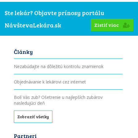
Ste lekár? Objavte prínosy portálu
NávštevaLekára.sk
Zistiť viac
Články
Nezabúdajte na dôležitú kontrolu znamienok
Objednávanie k lekárovi cez internet
Bolí Vás zub? Ošetrenie u najlepších zubárov
nasledujúci deň
Zobraziť všetky
Partneri