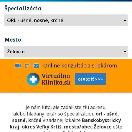
Špecializácia
Mesto
Online konzultácia s lekárom
otvoriť >>>
Je nám ľúto, ale zadali ste zlú adresu,
alebo hľadaný lekár so špecializáciou
orl - ušné,
nosné, krčné
v zadanej lokalite
Banskobystrický
kraj
,
okres Veľký Krtíš
,
mesto/obec Želovce
ešte