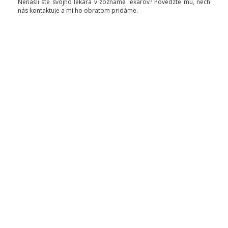
Nenašli ste svojho lekára v zozname lekárov? Povedzte mu, nech
nás kontaktuje a mi ho obratom pridáme.