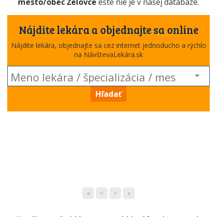
mesto/obec Želovce
ešte nie je v našej databáze.
Nájdite lekára a objednajte sa online
Nájdite lekára, objednajte sa cez internet jednoducho a rýchlo
na NávštevaLekára.sk
Hľadať
«
<
>
»