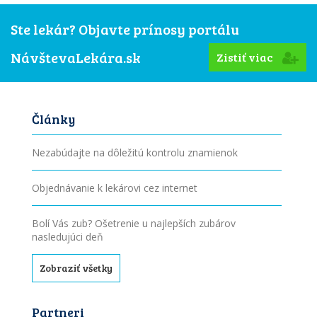
Ste lekár? Objavte prínosy portálu
NávštevaLekára.sk
Zistiť viac
Články
Nezabúdajte na dôležitú kontrolu znamienok
Objednávanie k lekárovi cez internet
Bolí Vás zub? Ošetrenie u najlepších zubárov
nasledujúci deň
Zobraziť všetky
Partneri