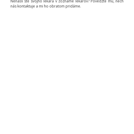
Nenašli ste svojho lekára v zozname lekárov? Povedzte mu, nech
nás kontaktuje a mi ho obratom pridáme.