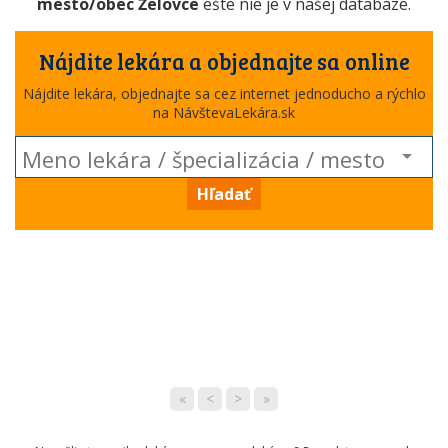
mesto/obec Želovce
ešte nie je v našej databáze.
Nájdite lekára a objednajte sa online
Nájdite lekára, objednajte sa cez internet jednoducho a rýchlo
na NávštevaLekára.sk
Hľadať
«
<
>
»