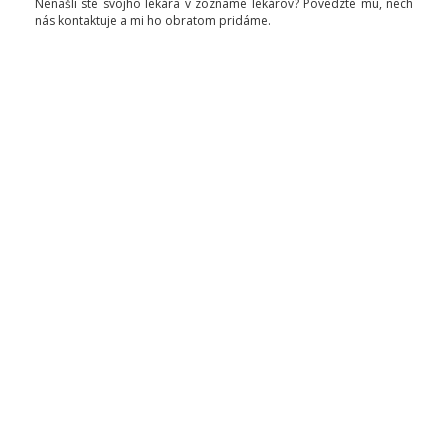
Nenašli ste svojho lekára v zozname lekárov? Povedzte mu, nech
nás kontaktuje a mi ho obratom pridáme.