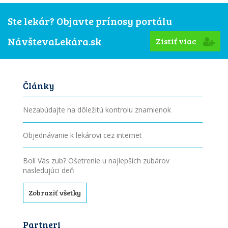
Ste lekár? Objavte prínosy portálu
NávštevaLekára.sk
Zistiť viac
Články
Nezabúdajte na dôležitú kontrolu znamienok
Objednávanie k lekárovi cez internet
Bolí Vás zub? Ošetrenie u najlepších zubárov
nasledujúci deň
Zobraziť všetky
Partneri