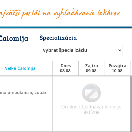
Čalomija
Špecializácia
vybrať špecializáciu
Dnes
Zajtra
Pozajtra
Veľká Čalomija
08.08.
09.08.
10.08.
bná ambulancia, zubár
On-line objednávanie nie je
aktívne