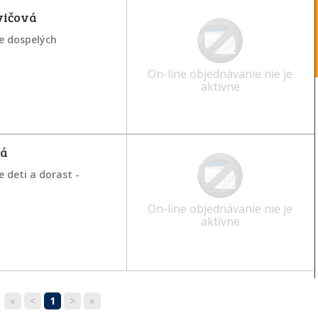
vičová
e dospelých
On-line objednávanie nie je
aktívne
vá
 deti a dorast -
On-line objednávanie nie je
aktívne
«
<
1
>
»