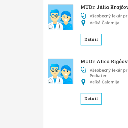
MUDr. Júlia Krajčo
Všeobecný lekár pr
Veľká Čalomija
Detail
MUDr. Alica Rigóo
Všeobecný lekár pre
Pediater
Veľká Čalomija
Detail