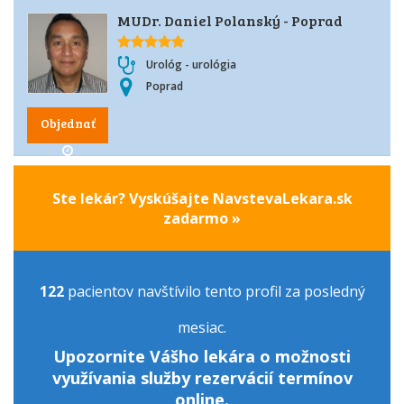
MUDr. Daniel Polanský - Poprad
Urológ - urológia
Poprad
Objednať
Ste lekár? Vyskúšajte NavstevaLekara.sk
zadarmo »
122
pacientov navštívilo tento profil za posledný
mesiac.
Upozornite Vášho lekára o možnosti
využívania služby rezervácií termínov
online.