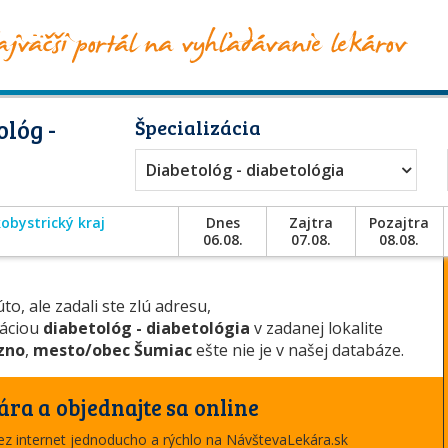
lóg -
Špecializácia
Diabetológ - diabetológia
obystrický kraj
Dnes
Zajtra
Pozajtra
06.08.
07.08.
08.08.
to, ale zadali ste zlú adresu,
záciou
diabetológ - diabetológia
v zadanej lokalite
zno
,
mesto/obec Šumiac
ešte nie je v našej databáze.
ára a objednajte sa online
cez internet jednoducho a rýchlo na NávštevaLekára.sk