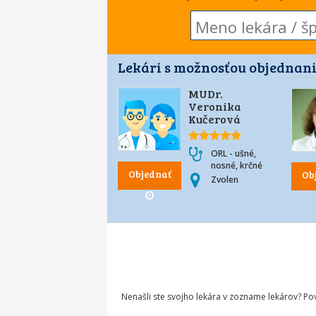
Lekári s možnosťou objednani
MUDr.
Veronika
Kučerová
ORL - ušné,
nosné, krčné
Objednať
Ob
Zvolen
Nenašli ste svojho lekára v zozname lekárov? P