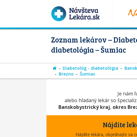
Zoznam lekárov – Diabeto
diabetológia – Šumiac
Diabetológ - diabetológia
Bansk
Brezno
Šumiac
Je nám ľú
alebo hľadaný lekár so špeciali
Banskobystrický kraj
,
okres Bre
Nájdite lek
Nájdite lekára, objednajte sa 