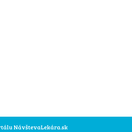
ortálu NávštevaLekára.sk