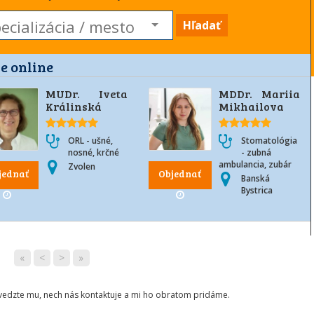
Hľadať
e online
MUDr. Iveta
MDDr. Mariia
Králinská
Mikhailova
ORL - ušné,
Stomatológia
nosné, krčné
- zubná
ambulancia, zubár
Zvolen
jednať
Objednať
Banská
Bystrica
«
<
>
»
ovedzte mu, nech nás kontaktuje a mi ho obratom pridáme.