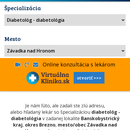
Špecializácia
Mesto
Online konzultácia s lekárom
otvoriť >>>
Je nám ľúto, ale zadali ste zlú adresu,
alebo hľadaný lekár so špecializáciou
diabetológ -
diabetológia
v zadanej lokalite
Banskobystrický
kraj
,
okres Brezno
,
mesto/obec Závadka nad