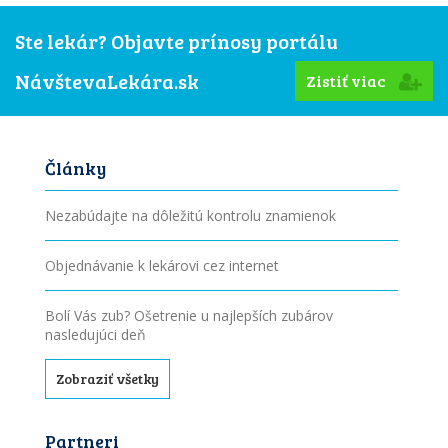
Ste lekár? Objavte prínosy portálu
NávštevaLekára.sk
Zistiť viac
Články
Nezabúdajte na dôležitú kontrolu znamienok
Objednávanie k lekárovi cez internet
Bolí Vás zub? Ošetrenie u najlepších zubárov
nasledujúci deň
Zobraziť všetky
Partneri