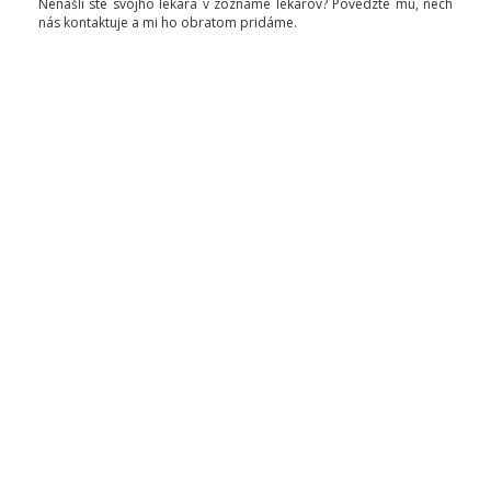
Nenašli ste svojho lekára v zozname lekárov? Povedzte mu, nech
nás kontaktuje a mi ho obratom pridáme.