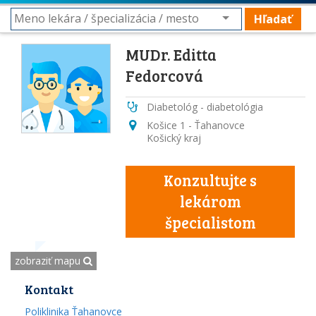
Hľadať
MUDr. Editta
Fedorcová
Diabetológ - diabetológia
Košice 1 - Ťahanovce
Košický kraj
Konzultujte s
lekárom
špecialistom
zobraziť mapu
Kontakt
Poliklinika Ťahanovce