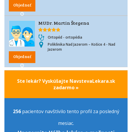
Objednať
MUDr. Martin Štegena
Ortopéd - ortopédia
Poliklinika Nad Jazerom – Košice 4 - Nad
Jazerom
Objednať
Ste lekár? Vyskúšajte NavstevaLekara.sk
zadarmo »
256
pacientov navštívilo tento profil za posledný
mesiac.