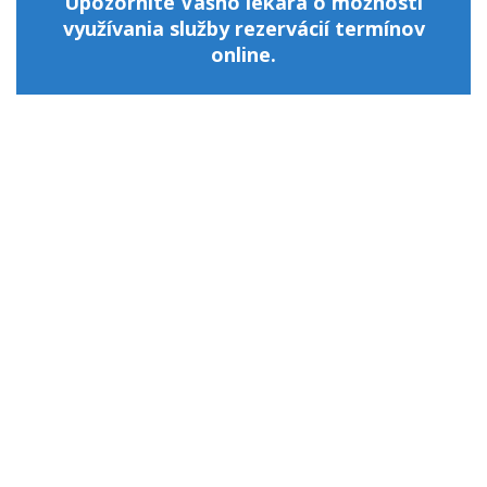
Upozornite Vášho lekára o možnosti
využívania služby rezervácií termínov
online.