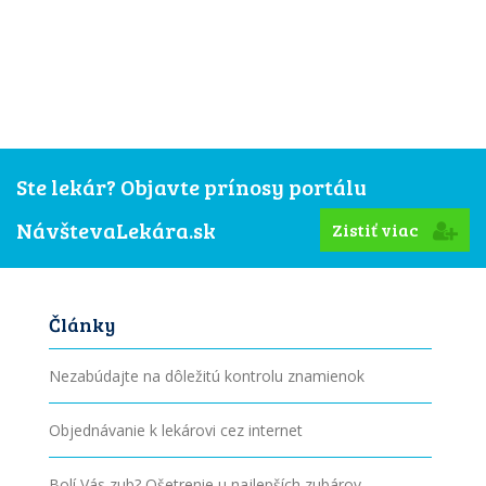
Ste lekár? Objavte prínosy portálu
NávštevaLekára.sk
Zistiť viac
Články
Nezabúdajte na dôležitú kontrolu znamienok
Objednávanie k lekárovi cez internet
Bolí Vás zub? Ošetrenie u najlepších zubárov