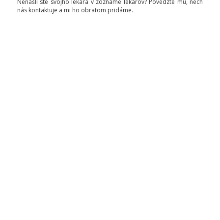
Nenašli ste svojho lekára v zozname lekárov? Povedzte mu, nech
nás kontaktuje a mi ho obratom pridáme.