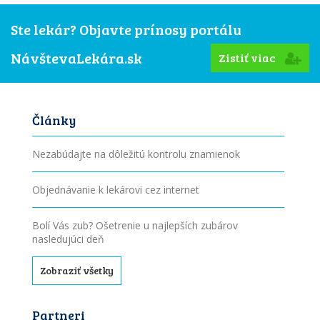
Ste lekár? Objavte prínosy portálu
NávštevaLekára.sk
Zistiť viac
Články
Nezabúdajte na dôležitú kontrolu znamienok
Objednávanie k lekárovi cez internet
Bolí Vás zub? Ošetrenie u najlepších zubárov
nasledujúci deň
Zobraziť všetky
Partneri