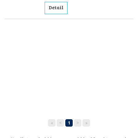
Detail
«
<
1
>
»