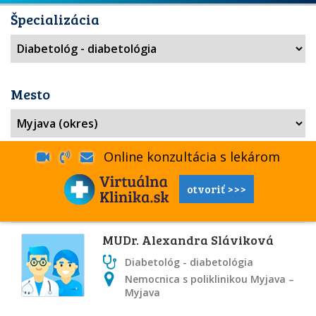
Špecializácia
Mesto
Online konzultácia s lekárom
otvoriť >>>
MUDr. Alexandra Sláviková
Diabetológ - diabetológia
Nemocnica s poliklinikou Myjava –
Myjava