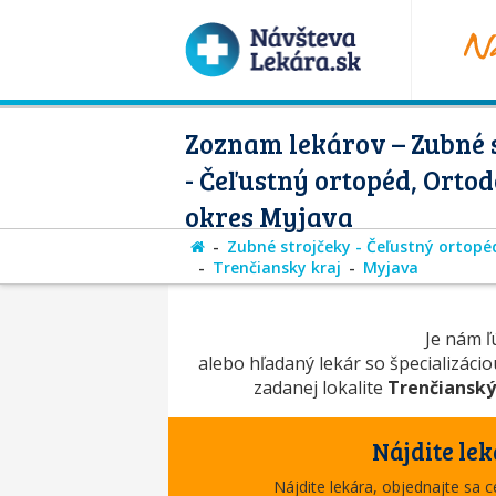
Zoznam lekárov – Zubné 
- Čeľustný ortopéd, Ortod
okres Myjava
Zubné strojčeky - Čeľustný ortopé
Trenčiansky kraj
Myjava
Je nám ľú
alebo hľadaný lekár so špecializáci
zadanej lokalite
Trenčianský
Nájdite lek
Nájdite lekára, objednajte sa 