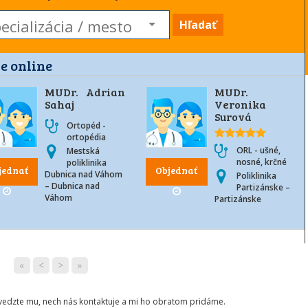
Hľadať
e online
MUDr. Adrian
MUDr.
Sahaj
Veronika
Surová
Ortopéd -
ortopédia
ORL - ušné,
Mestská
nosné, krčné
poliklinika
jednať
Objednať
Dubnica nad Váhom
Poliklinika
– Dubnica nad
Partizánske –
Váhom
Partizánske
«
<
>
»
ovedzte mu, nech nás kontaktuje a mi ho obratom pridáme.