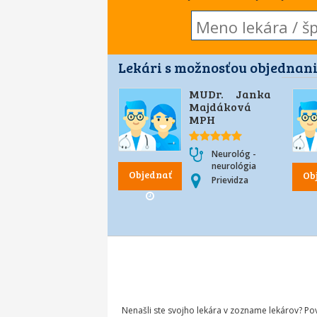
Lekári s možnosťou objednani
MUDr. Janka
Majdáková
MPH
Neurológ -
neurológia
Objednať
Ob
Prievidza
Nenašli ste svojho lekára v zozname lekárov? P