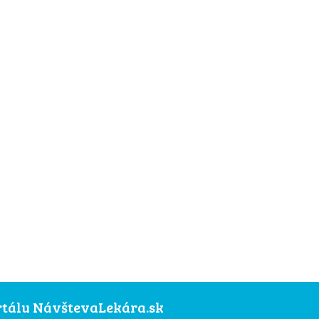
ortálu NávštevaLekára.sk