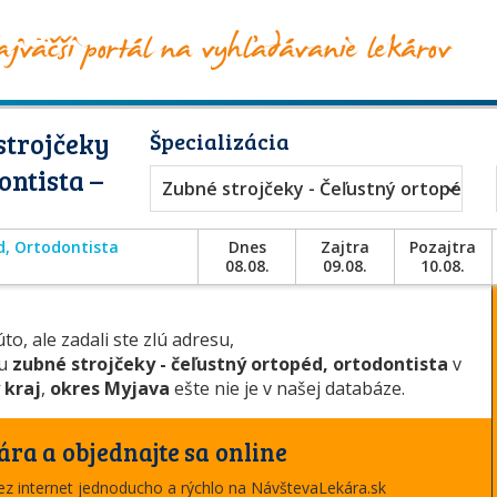
strojčeky
Špecializácia
ontista –
Zubné strojčeky - Čeľustný ortopéd, 
d, Ortodontista
Dnes
Zajtra
Pozajtra
08.08.
09.08.
10.08.
to, ale zadali ste zlú adresu,
ou
zubné strojčeky - čeľustný ortopéd, ortodontista
v
 kraj
,
okres Myjava
ešte nie je v našej databáze.
ára a objednajte sa online
cez internet jednoducho a rýchlo na NávštevaLekára.sk