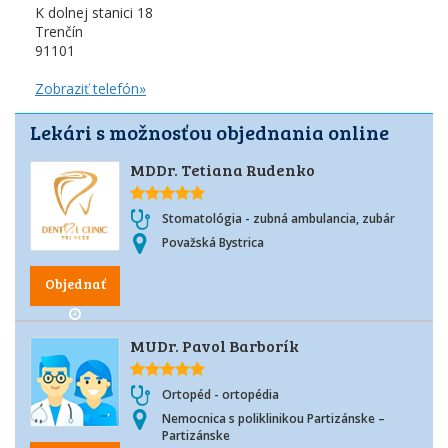
K dolnej stanici 18
Trenčín
91101
Zobraziť telefón»
Lekári s možnosťou objednania online
MDDr. Tetiana Rudenko
Stomatológia - zubná ambulancia, zubár
Považská Bystrica
Objednať
MUDr. Pavol Barborík
Ortopéd - ortopédia
Nemocnica s poliklinikou Partizánske –
Partizánske