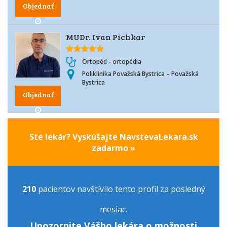
Objednať
MUDr. Ivan Pichkar
Ortopéd - ortopédia
Poliklinika Považská Bystrica – Považská
Bystrica
Objednať
Ste lekár? Vyskúšajte NavstevaLekara.sk
zadarmo »
210
pacientov navštívilo tento profil za posledný
mesiac.
Upozornite Vášho lekára o možnosti