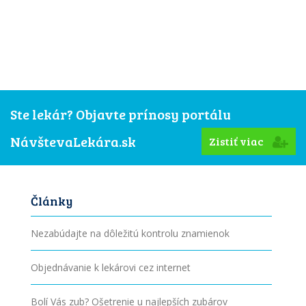
Ste lekár? Objavte prínosy portálu
NávštevaLekára.sk
Zistiť viac
Články
Nezabúdajte na dôležitú kontrolu znamienok
Objednávanie k lekárovi cez internet
Bolí Vás zub? Ošetrenie u najlepších zubárov