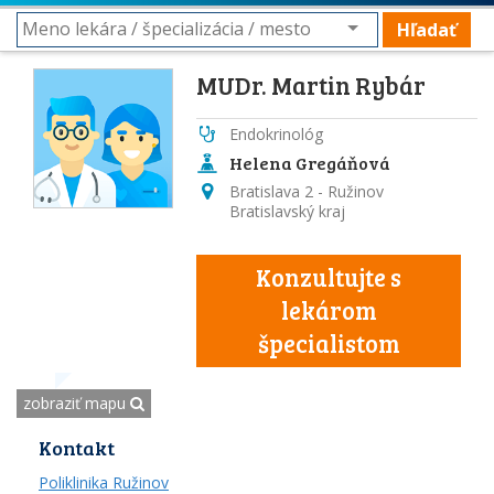
Hľadať
MUDr. Martin Rybár
Endokrinológ
Helena Gregáňová
Bratislava 2 - Ružinov
Bratislavský kraj
Konzultujte s
lekárom
špecialistom
zobraziť mapu
Kontakt
Poliklinika Ružinov