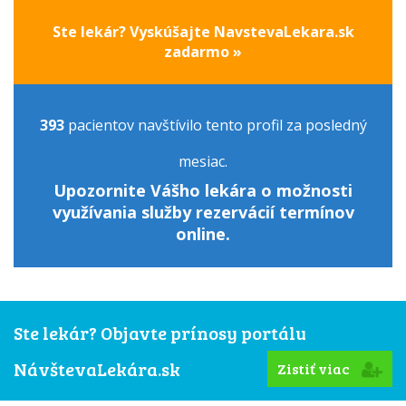
Ste lekár? Vyskúšajte NavstevaLekara.sk
zadarmo »
393
pacientov navštívilo tento profil za posledný
mesiac.
Upozornite Vášho lekára o možnosti
využívania služby rezervácií termínov
online.
Ste lekár? Objavte prínosy portálu
NávštevaLekára.sk
Zistiť viac