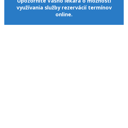
Upozornite Vášho lekára o možnosti
využívania služby rezervácií termínov
online.