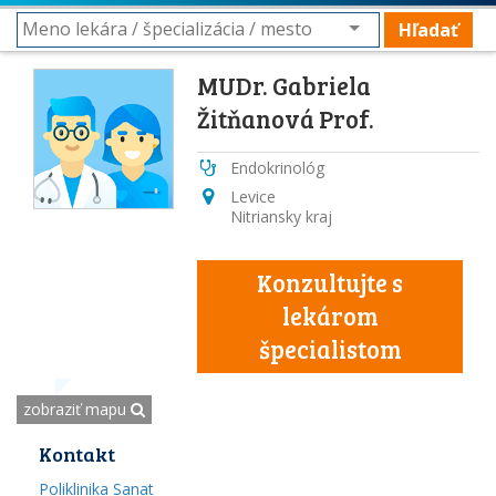
Hľadať
MUDr. Gabriela
Žitňanová Prof.
Endokrinológ
Levice
Nitriansky kraj
Konzultujte s
lekárom
špecialistom
zobraziť mapu
Kontakt
Poliklinika Sanat