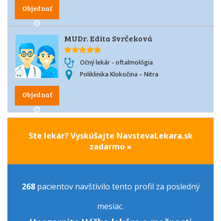
Objednať
MUDr. Edita Svrčeková
Očný lekár - oftalmológia
Poliklinika Klokočina – Nitra
Objednať
Ste lekár? Vyskúšajte NavstevaLekara.sk
zadarmo »
268
pacientov navštívilo tento profil za posledný
mesiac.