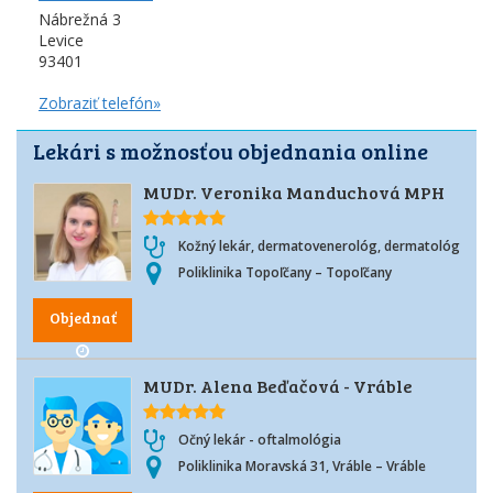
Nábrežná 3
Levice
93401
Zobraziť telefón»
Lekári s možnosťou objednania online
MUDr. Veronika Manduchová MPH
Kožný lekár, dermatovenerológ, dermatológ
Poliklinika Topoľčany – Topoľčany
Objednať
MUDr. Alena Beďačová - Vráble
Očný lekár - oftalmológia
Poliklinika Moravská 31, Vráble – Vráble