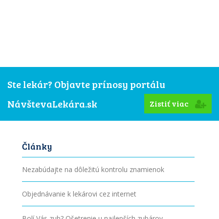
Ste lekár? Objavte prínosy portálu
NávštevaLekára.sk
Zistiť viac
Články
Nezabúdajte na dôležitú kontrolu znamienok
Objednávanie k lekárovi cez internet
Bolí Vás zub? Ošetrenie u najlepších zubárov