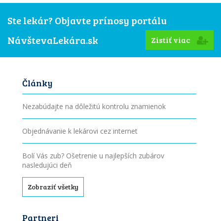
Ste lekár? Objavte prínosy portálu
NávštevaLekára.sk
Zistiť viac
Články
Nezabúdajte na dôležitú kontrolu znamienok
Objednávanie k lekárovi cez internet
Bolí Vás zub? Ošetrenie u najlepších zubárov
nasledujúci deň
Zobraziť všetky
Partneri