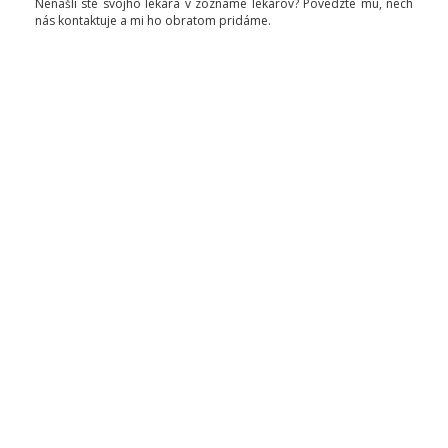
Nenašli ste svojho lekára v zozname lekárov? Povedzte mu, nech
nás kontaktuje a mi ho obratom pridáme.