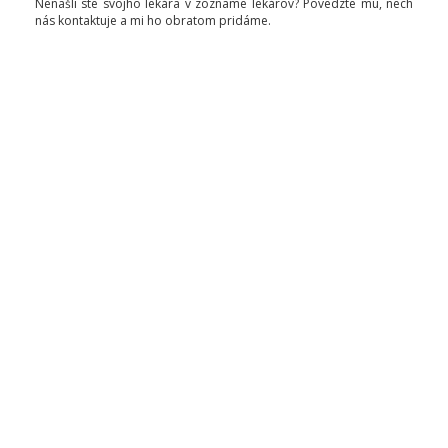
Nenašli ste svojho lekára v zozname lekárov? Povedzte mu, nech
nás kontaktuje a mi ho obratom pridáme.