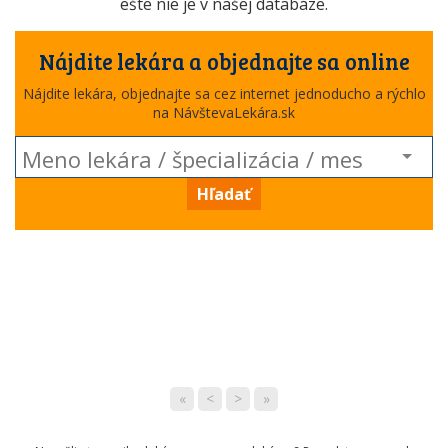
ešte nie je v našej databáze.
Nájdite lekára a objednajte sa online
Nájdite lekára, objednajte sa cez internet jednoducho a rýchlo
na NávštevaLekára.sk
Hľadať
«
<
>
»