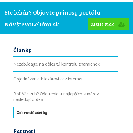
Ste lekár? Objavte prínosy portálu
NávštevaLekára.sk
Zistiť viac
Články
Nezabúdajte na dôležitú kontrolu znamienok
Objednávanie k lekárovi cez internet
Bolí Vás zub? Ošetrenie u najlepších zubárov
nasledujúci deň
Zobraziť všetky
Partneri