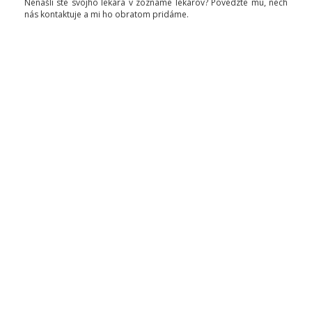
Nenašli ste svojho lekára v zozname lekárov? Povedzte mu, nech
nás kontaktuje a mi ho obratom pridáme.