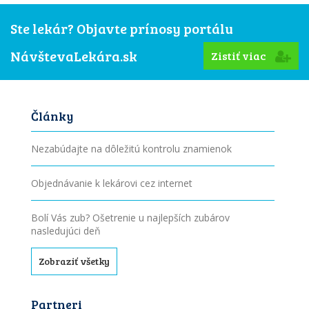
Ste lekár? Objavte prínosy portálu
NávštevaLekára.sk
Zistiť viac
Články
Nezabúdajte na dôležitú kontrolu znamienok
Objednávanie k lekárovi cez internet
Bolí Vás zub? Ošetrenie u najlepších zubárov
nasledujúci deň
Zobraziť všetky
Partneri