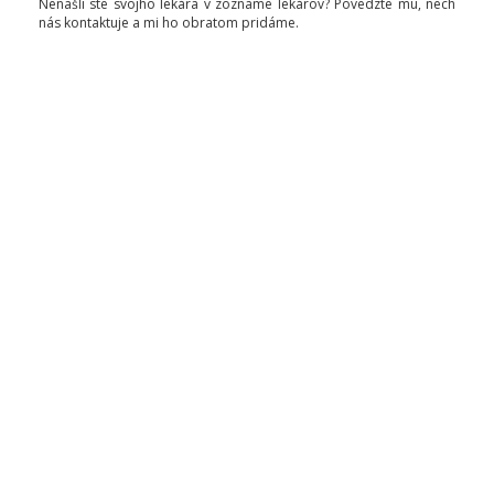
Nenašli ste svojho lekára v zozname lekárov? Povedzte mu, nech
nás kontaktuje a mi ho obratom pridáme.