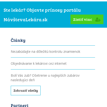
Ste lekár? Objavte prínosy portálu
NávštevaLekára.sk
Zistiť viac
Články
Nezabúdajte na dôležitú kontrolu znamienok
Objednávanie k lekárovi cez internet
Bolí Vás zub? Ošetrenie u najlepších zubárov
nasledujúci deň
Zobraziť všetky
Partneri