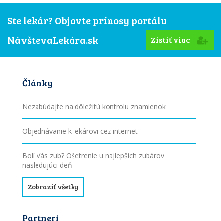
Ste lekár? Objavte prínosy portálu
NávštevaLekára.sk
Zistiť viac
Články
Nezabúdajte na dôležitú kontrolu znamienok
Objednávanie k lekárovi cez internet
Bolí Vás zub? Ošetrenie u najlepších zubárov
nasledujúci deň
Zobraziť všetky
Partneri