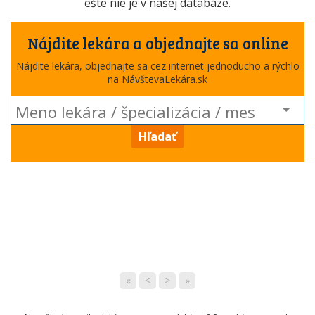
ešte nie je v našej databáze.
Nájdite lekára a objednajte sa online
Nájdite lekára, objednajte sa cez internet jednoducho a rýchlo
na NávštevaLekára.sk
Hľadať
«
<
>
»