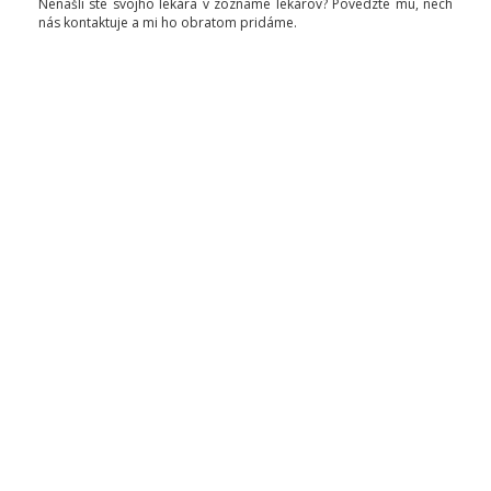
Nenašli ste svojho lekára v zozname lekárov? Povedzte mu, nech
nás kontaktuje a mi ho obratom pridáme.