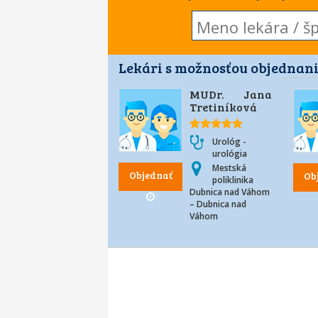
Lekári s možnosťou objednani
MUDr. Jana
Tretiníková
Urológ -
urológia
Mestská
Objednať
Ob
poliklinika
Dubnica nad Váhom
– Dubnica nad
Váhom