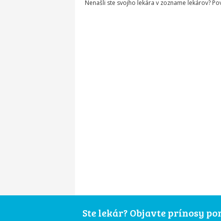
Nenašli ste svojho lekára v zozname lekárov? P
Ste lekár? Objavte prínosy p