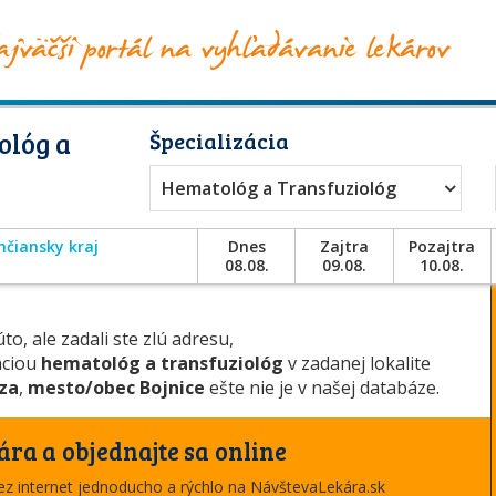
ológ a
Špecializácia
Hematológ a Transfuziológ
nčiansky kraj
Dnes
Zajtra
Pozajtra
08.08.
09.08.
10.08.
to, ale zadali ste zlú adresu,
áciou
hematológ a transfuziológ
v zadanej lokalite
dza
,
mesto/obec Bojnice
ešte nie je v našej databáze.
ára a objednajte sa online
cez internet jednoducho a rýchlo na NávštevaLekára.sk