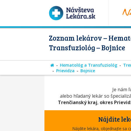
Zoznam lekárov – Hemat
Transfuziológ – Bojnice
Hematológ a Transfuziológ
Tre
Prievidza
Bojnice
Je nám ľú
alebo hľadaný lekár so špecializ
Trenčianský kraj
,
okres Prievi
Nájdite lek
Nájdite lekára, objednajte sa 