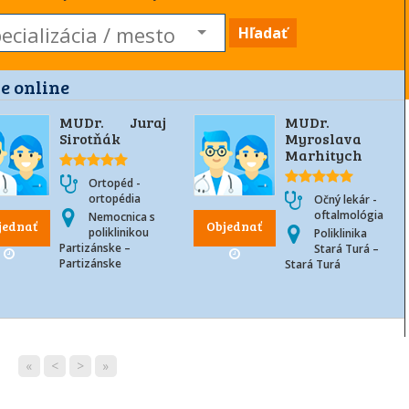
Hľadať
e online
MUDr. Juraj
MUDr.
Sirotňák
Myroslava
Marhitych
Ortopéd -
ortopédia
Očný lekár -
oftalmológia
Nemocnica s
jednať
Objednať
poliklinikou
Poliklinika
Partizánske –
Stará Turá –
Partizánske
Stará Turá
«
<
>
»